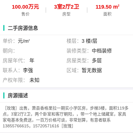
100.00万元
3
室
2
厅
2
卫
119.50 m
2
售价
房型
面积
二手房源信息
单价：
元/m
楼层：
3 楼/层
2
朝向：
装修类型：
中档装修
房屋年代：
年
房屋类型：
多层
联系人：
李强
区域：
暂无数据
产权年限：
未知
房源描述
［玫瑰］出售，萧县香格里拉一期实小学区房，步梯3楼，面积119多
点，3室2厅2卫，两个卧室和客厅朝阳，，带一个地上储藏室，家具
家电基本免费送，一百万价格可谈，非常划算，有意者联系
13855766615，15720571616［玫瑰］