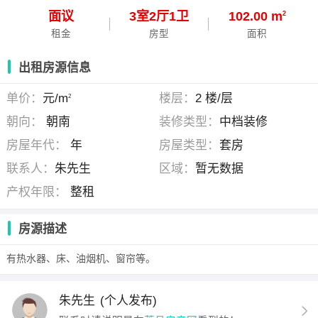
面议
3
室
2
厅
1
卫
102.00 m
2
租金
房型
面积
出租房源信息
单价：
元/m
楼层：
2 楼/层
2
朝向：
朝南
装修类型：
中档装修
房屋年代：
年
房屋类型：
套房
联系人：
朱先生
区域：
暂无数据
产权年限：
整租
房源描述
有热水器、床、油烟机、窗帘等。
朱先生
(个人发布)